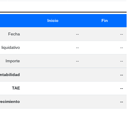
Inicio
Fin
Fecha
--
--
 liquidativo
--
--
Importe
--
--
ntabilidad
--
TAE
--
recimiento
--