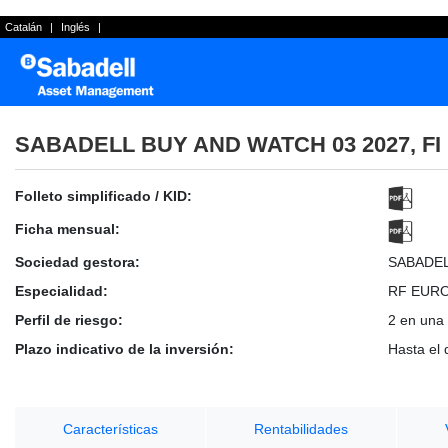
Catalán
|
Inglés
|
SABADELL BUY AND WATCH 03 2027, FI
Folleto simplificado / KID:
Ficha mensual:
Sociedad gestora:
SABADE
Especialidad:
RF EUR
Perfil de riesgo:
2 en una 
Plazo indicativo de la inversión:
Hasta el
Características
Rentabilidades