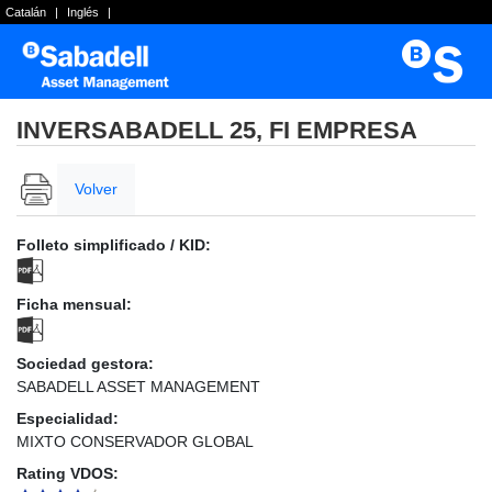
Catalán
|
Inglés
|
INVERSABADELL 25, FI EMPRESA
Volver
Folleto simplificado / KID:
Ficha mensual:
Sociedad gestora:
SABADELL ASSET MANAGEMENT
Especialidad:
MIXTO CONSERVADOR GLOBAL
Rating VDOS: