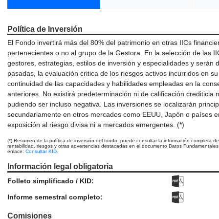
Política de Inversión
El Fondo invertirá más del 80% del patrimonio en otras IICs financi
pertenecientes o no al grupo de la Gestora. En la selección de las I
gestores, estrategias, estilos de inversión y especialidades y serán
pasadas, la evaluación critica de los riesgos activos incurridos en su
continuidad de las capacidades y habilidades empleadas en la conse
anteriores. No existirá predeterminación ni de calificación crediticia 
pudiendo ser incluso negativa. Las inversiones se localizarán princ
secundariamente en otros mercados como EEUU, Japón o países eme
exposición al riesgo divisa ni a mercados emergentes. (*)
(*) Resumen de la política de inversión del fondo; puede consultar la información completa d
rentabilidad, riesgos y otras advertencias destacadas en el documento Datos Fundamentales p
enlace:
Consultar KID.
Información legal obligatoria
Folleto simplificado / KID:
Informe semestral completo:
Comisiones