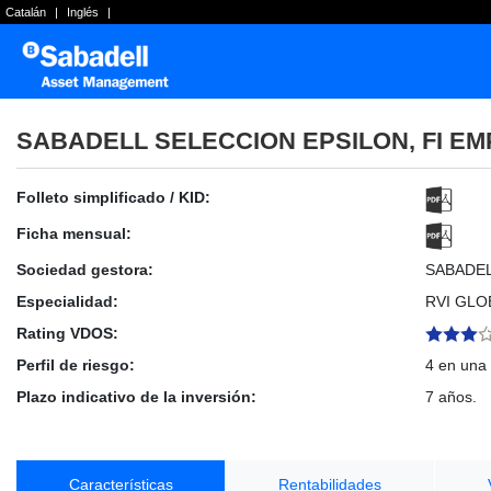
Catalán
|
Inglés
|
SABADELL SELECCION EPSILON, FI E
Folleto simplificado / KID:
Ficha mensual:
Sociedad gestora:
SABADE
Especialidad:
RVI GLO
Rating VDOS:
Perfil de riesgo:
4 en una 
Plazo indicativo de la inversión:
7 años.
Características
Rentabilidades