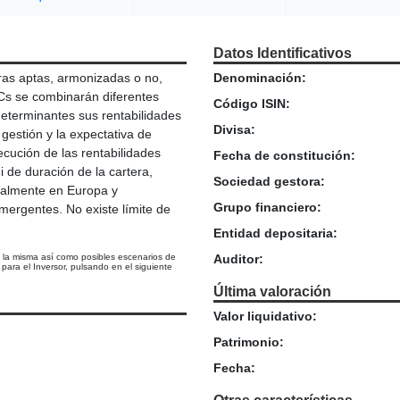
Datos Identificativos
eras aptas, armonizadas o no,
Denominación:
ICs se combinarán diferentes
Código ISIN:
 determinantes sus rentabilidades
Divisa:
 gestión y la expectativa de
cución de las rentabilidades
Fecha de constitución:
ni de duración de la cartera,
Sociedad gestora:
ipalmente en Europa y
Grupo financiero:
rgentes. No existe límite de
Entidad depositaria:
e la misma así como posibles escenarios de
Auditor:
ara el Inversor, pulsando en el siguiente
Última valoración
Valor liquidativo:
Patrimonio:
Fecha: