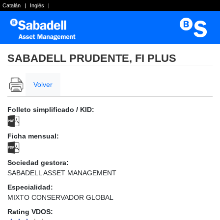
Catalán
|
Inglés
|
SABADELL PRUDENTE, FI PLUS
Volver
Folleto simplificado / KID:
Ficha mensual:
Sociedad gestora:
SABADELL ASSET MANAGEMENT
Especialidad:
MIXTO CONSERVADOR GLOBAL
Rating VDOS: