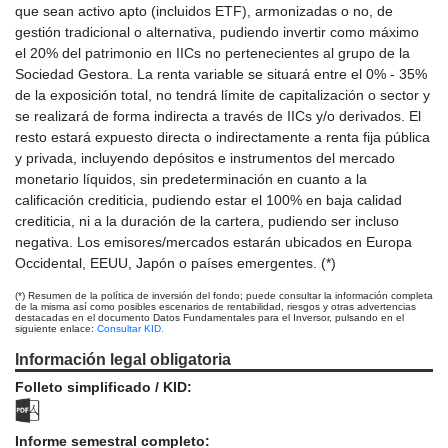
que sean activo apto (incluidos ETF), armonizadas o no, de
gestión tradicional o alternativa, pudiendo invertir como máximo
el 20% del patrimonio en IICs no pertenecientes al grupo de la
Sociedad Gestora. La renta variable se situará entre el 0% - 35%
de la exposición total, no tendrá límite de capitalización o sector y
se realizará de forma indirecta a través de IICs y/o derivados. El
resto estará expuesto directa o indirectamente a renta fija pública
y privada, incluyendo depósitos e instrumentos del mercado
monetario líquidos, sin predeterminación en cuanto a la
calificación crediticia, pudiendo estar el 100% en baja calidad
crediticia, ni a la duración de la cartera, pudiendo ser incluso
negativa. Los emisores/mercados estarán ubicados en Europa
Occidental, EEUU, Japón o países emergentes. (*)
(*) Resumen de la política de inversión del fondo; puede consultar la información completa
de la misma así como posibles escenarios de rentabilidad, riesgos y otras advertencias
destacadas en el documento Datos Fundamentales para el Inversor, pulsando en el
siguiente enlace:
Consultar KID.
Información legal obligatoria
Folleto simplificado / KID:
Informe semestral completo: