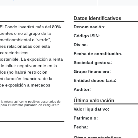
Datos Identificativos
El Fondo invertirá más del 80%
Denominación:
ientes o no al grupo de la
Código ISIN:
a medioambiental o “verde”,
Divisa:
nes relacionadas con esta
características
Fecha de constitución:
ostenible. La exposición a renta
Sociedad gestora:
ede influir negativamente en la
Grupo financiero:
os (no habrá restricción
, ni duración financiera de la
Entidad depositaria:
e de exposición a mercados
Auditor:
Última valoración
e la misma así como posibles escenarios de
ara el Inversor, pulsando en el siguiente
Valor liquidativo:
Patrimonio:
Fecha: