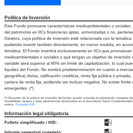
Política de Inversión
Este Fondo promueve características medioambientales o sociales. 
del patrimonio en IICs financieras aptas, armonizadas o no, pertenec
Gestora, cuya política de inversión esté relacionada con la temátic
pudiendo invertir también directamente, en menor medida, en accio
temática. El Fondo invertirá exclusivamente en IICs que promuevan 
medioambientales o sociales o que tengan un objetivo de inversión s
variable será superior al 80% sin límite de capitalización, lo cual pu
liquidez del Fondo. No existirá predeterminación en cuanto a mercad
geográfica) divisa, calificación crediticia, renta fija pública o privada
cartera de renta fija, pudiendo ser incluso negativa. No existe límit
emergentes. (*)
(*) Resumen de la política de inversión del fondo; puede consultar la información completa d
rentabilidad, riesgos y otras advertencias destacadas en el documento Datos Fundamentales p
enlace:
Consultar KID.
Información legal obligatoria
Folleto simplificado / KID:
Informe semestral completo: