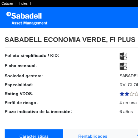
Catalán
|
Inglés
|
SABADELL ECONOMIA VERDE, FI PLUS
Folleto simplificado / KID:
Ficha mensual:
Sociedad gestora:
SABADE
Especialidad:
RVI GLO
Rating VDOS:
Perfil de riesgo:
4 en una 
Plazo indicativo de la inversión:
6 años.
Características
Rentabilidades