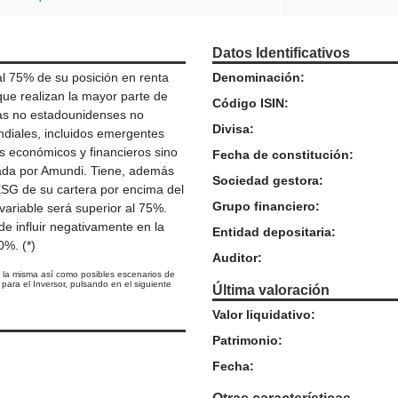
Datos Identificativos
al 75% de su posición en renta
Denominación:
ue realizan la mayor parte de
Código ISIN:
ías no estadounidenses no
Divisa:
ndiales, incluidos emergentes
s económicos y financieros sino
Fecha de constitución:
ada por Amundi. Tiene, además
Sociedad gestora:
 ESG de su cartera por encima del
Grupo financiero:
variable será superior al 75%.
de influir negativamente en la
Entidad depositaria:
0%. (*)
Auditor:
e la misma así como posibles escenarios de
ara el Inversor, pulsando en el siguiente
Última valoración
Valor liquidativo:
Patrimonio:
Fecha: