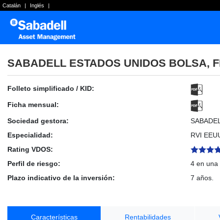
Catalán
|
Inglés
|
SABADELL ESTADOS UNIDOS BOLSA, F
Folleto simplificado / KID:
Ficha mensual:
Sociedad gestora:
SABADE
Especialidad:
RVI EEU
Rating VDOS:
Perfil de riesgo:
4 en una 
Plazo indicativo de la inversión:
7 años.
Características
Rentabilidades