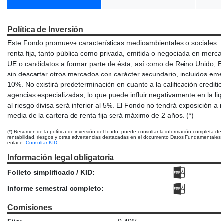
Política de Inversión
Este Fondo promueve características medioambientales o sociales. E
renta fija, tanto pública como privada, emitida o negociada en mer
UE o candidatos a formar parte de ésta, así como de Reino Unido, 
sin descartar otros mercados con carácter secundario, incluidos e
10%. No existirá predeterminación en cuanto a la calificación creditic
agencias especializadas, lo que puede influir negativamente en la l
al riesgo divisa será inferior al 5%. El Fondo no tendrá exposición a 
media de la cartera de renta fija será máximo de 2 años. (*)
(*) Resumen de la política de inversión del fondo; puede consultar la información completa d
rentabilidad, riesgos y otras advertencias destacadas en el documento Datos Fundamentales p
enlace:
Consultar KID.
Información legal obligatoria
Folleto simplificado / KID:
Informe semestral completo:
Comisiones