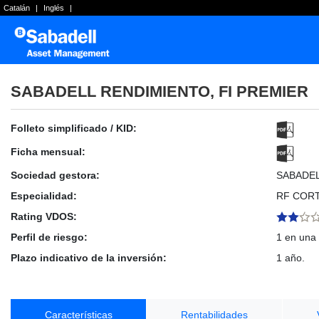
Catalán
|
Inglés
|
SABADELL RENDIMIENTO, FI PREMIER
Folleto simplificado / KID:
Ficha mensual:
Sociedad gestora:
SABADE
Especialidad:
RF COR
Rating VDOS:
Perfil de riesgo:
1 en una 
Plazo indicativo de la inversión:
1 año.
Características
Rentabilidades