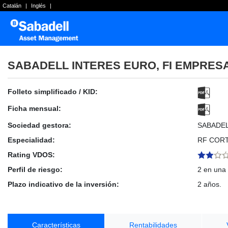
Catalán
|
Inglés
|
SABADELL INTERES EURO, FI EMPRES
Folleto simplificado / KID:
Ficha mensual:
Sociedad gestora:
SABADE
Especialidad:
RF COR
Rating VDOS:
Perfil de riesgo:
2 en una 
Plazo indicativo de la inversión:
2 años.
Características
Rentabilidades