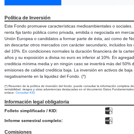
Política de Inversión
Este Fondo promueve características medioambientales o sociales. E
renta fija tanto pública como privada, emitida o negociada en merc
Unión Europea o candidatos a formar parte de ésta, así como de No
sin descartar otros mercados con carácter secundario, incluidos l
del 10%. En condiciones normales la duración financiera de la carter
años y su exposición a divisa no euro es inferior al 10%. En agregad
crediticia mínima media y en ningún caso se invertirá más del 50% de
emisiones de calidad crediticia baja. La inversión en activos de baja c
negativamente en la liquidez del Fondo. (*)
(*) Resumen de la política de inversión del fondo; puede consultar la información completa d
rentabilidad, riesgos y otras advertencias destacadas en el documento Datos Fundamentales p
enlace:
Consultar KID.
Información legal obligatoria
Folleto simplificado / KID:
Informe semestral completo:
Comisiones