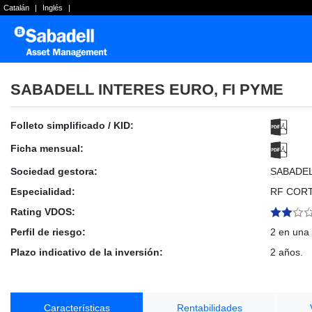
Catalán
|
Inglés
|
SABADELL INTERES EURO, FI PYME
Folleto simplificado / KID:
Ficha mensual:
Sociedad gestora:
SABADE
Especialidad:
RF COR
Rating VDOS:
Perfil de riesgo:
2 en una 
Plazo indicativo de la inversión:
2 años.
Características
Rentabilidades