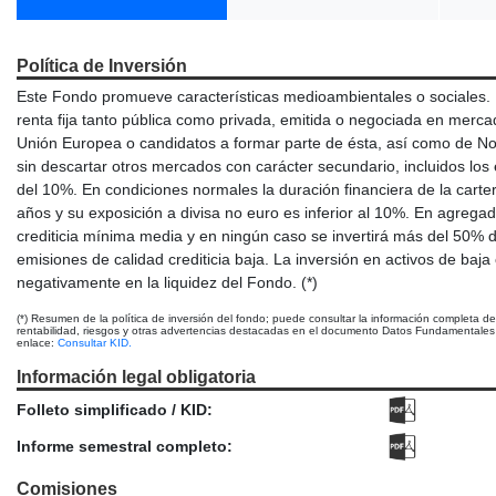
Política de Inversión
Este Fondo promueve características medioambientales o sociales. E
renta fija tanto pública como privada, emitida o negociada en merc
Unión Europea o candidatos a formar parte de ésta, así como de No
sin descartar otros mercados con carácter secundario, incluidos l
del 10%. En condiciones normales la duración financiera de la carter
años y su exposición a divisa no euro es inferior al 10%. En agregad
crediticia mínima media y en ningún caso se invertirá más del 50% de
emisiones de calidad crediticia baja. La inversión en activos de baja c
negativamente en la liquidez del Fondo. (*)
(*) Resumen de la política de inversión del fondo; puede consultar la información completa d
rentabilidad, riesgos y otras advertencias destacadas en el documento Datos Fundamentales p
enlace:
Consultar KID.
Información legal obligatoria
Folleto simplificado / KID:
Informe semestral completo:
Comisiones