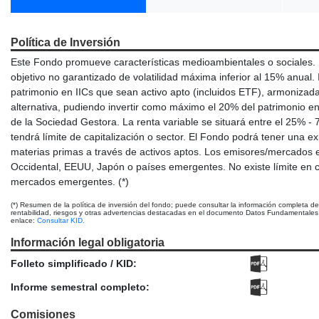
Política de Inversión
Este Fondo promueve características medioambientales o sociales.
objetivo no garantizado de volatilidad máxima inferior al 15% anual.
patrimonio en IICs que sean activo apto (incluidos ETF), armonizadas
alternativa, pudiendo invertir como máximo el 20% del patrimonio en
de la Sociedad Gestora. La renta variable se situará entre el 25% - 
tendrá límite de capitalización o sector. El Fondo podrá tener una e
materias primas a través de activos aptos. Los emisores/mercados
Occidental, EEUU, Japón o países emergentes. No existe límite en cu
mercados emergentes. (*)
(*) Resumen de la política de inversión del fondo; puede consultar la información completa d
rentabilidad, riesgos y otras advertencias destacadas en el documento Datos Fundamentales p
enlace:
Consultar KID.
Información legal obligatoria
Folleto simplificado / KID:
Informe semestral completo:
Comisiones