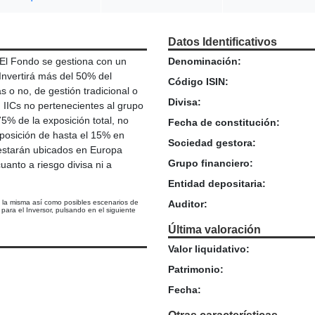
Datos Identificativos
 El Fondo se gestiona con un
Denominación:
 Invertirá más del 50% del
Código ISIN:
 o no, de gestión tradicional o
Divisa:
 IICs no pertenecientes al grupo
75% de la exposición total, no
Fecha de constitución:
xposición de hasta el 15% en
Sociedad gestora:
 estarán ubicados en Europa
Grupo financiero:
anto a riesgo divisa ni a
Entidad depositaria:
e la misma así como posibles escenarios de
Auditor:
ara el Inversor, pulsando en el siguiente
Última valoración
Valor liquidativo:
Patrimonio:
Fecha: