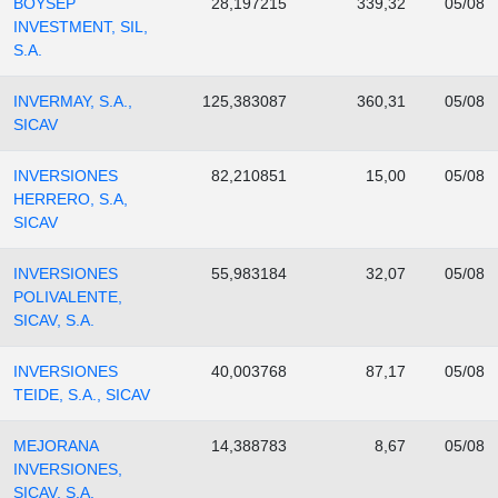
BOYSEP
28,197215
339,32
05/08
INVESTMENT, SIL,
S.A.
INVERMAY, S.A.,
125,383087
360,31
05/08
SICAV
INVERSIONES
82,210851
15,00
05/08
HERRERO, S.A,
SICAV
INVERSIONES
55,983184
32,07
05/08
POLIVALENTE,
SICAV, S.A.
INVERSIONES
40,003768
87,17
05/08
TEIDE, S.A., SICAV
MEJORANA
14,388783
8,67
05/08
INVERSIONES,
SICAV, S.A.