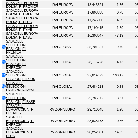
SABADELL EUROPA
RVI EUROPA
18,443521
1,56
06
BOLSA, FI PREMIER
SABADELL EUROPA
RVI EUROPA
17,603858
0,75
06
BOLSA, FI EMPRESA
SABADELL EUROPA
RVI EUROPA
17,246300
14,69
06
BOLSA, FI PLUS
SABADELL EUROPA
RVI EUROPA
17,190415
1,89
06
BOLSA, FI PYME
SABADELL EUROPA
RVI EUROPA
16,303047
47,19
06
BOLSA, FI BASE
SABADELL
SELECCION
RVI GLOBAL
28,701524
19,70
05
EPSILON, FI
PREMIER
SABADELL
SELECCION
RVI GLOBAL
28,175228
4,73
05
EPSILON, FI
EMPRESA
SABADELL
SELECCION
RVI GLOBAL
27,614972
130,47
05
EPSILON, FI PLUS
SABADELL
SELECCION
RVI GLOBAL
27,484713
0,68
05
EPSILON, FI PYME
SABADELL
SELECCION
RVI GLOBAL
25,785572
13,87
05
EPSILON, FI BASE
SABADELL
EUROACCION, FI
RV ZONA EURO
29,710345
1,28
06
PREMIER
SABADELL
EUROACCION, FI
RV ZONA EURO
28,638173
0,86
06
EMPRESA
SABADELL
EUROACCION, FI
RV ZONA EURO
28,252581
14,05
06
PLUS