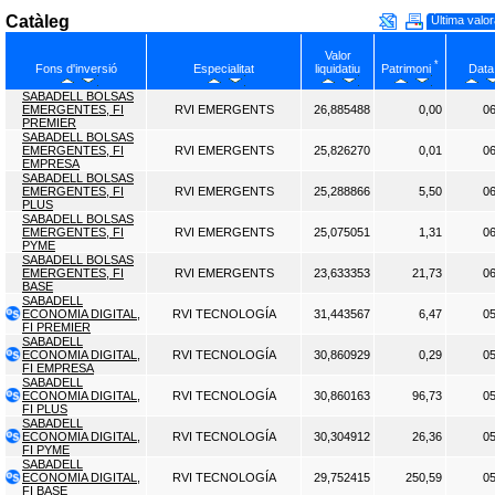
Catàleg
Última valo
Valor
*
Patrimoni
Fons d'inversió
Especialitat
liquidatiu
Data
SABADELL BOLSAS
EMERGENTES, FI
RVI EMERGENTS
26,885488
0,00
06
PREMIER
SABADELL BOLSAS
EMERGENTES, FI
RVI EMERGENTS
25,826270
0,01
06
EMPRESA
SABADELL BOLSAS
EMERGENTES, FI
RVI EMERGENTS
25,288866
5,50
06
PLUS
SABADELL BOLSAS
EMERGENTES, FI
RVI EMERGENTS
25,075051
1,31
06
PYME
SABADELL BOLSAS
EMERGENTES, FI
RVI EMERGENTS
23,633353
21,73
06
BASE
SABADELL
ECONOMIA DIGITAL,
RVI TECNOLOGÍA
31,443567
6,47
05
FI PREMIER
SABADELL
ECONOMIA DIGITAL,
RVI TECNOLOGÍA
30,860929
0,29
05
FI EMPRESA
SABADELL
ECONOMIA DIGITAL,
RVI TECNOLOGÍA
30,860163
96,73
05
FI PLUS
SABADELL
ECONOMIA DIGITAL,
RVI TECNOLOGÍA
30,304912
26,36
05
FI PYME
SABADELL
ECONOMIA DIGITAL,
RVI TECNOLOGÍA
29,752415
250,59
05
FI BASE