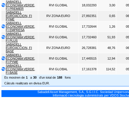
SABADELL
ECONOMIA VERDE,
RVI GLOBAL
18,032293
3,00
05
FI PREMIER
SABADELL
EUROACCION, FI
RV ZONA EURO
27,892351
0,65
06
PYME
SABADELL
ECONOMIA VERDE,
RVI GLOBAL
17,732644
1,26
05
FI EMPRESA
SABADELL
ECONOMIA VERDE,
RVI GLOBAL
17,732460
51,93
05
FI PLUS
SABADELL
EUROACCION, FI
RV ZONA EURO
26,728381
48,76
06
BASE
SABADELL
ECONOMIA VERDE,
RVI GLOBAL
17,445515
12,94
05
FI PYME
SABADELL
ECONOMIA VERDE,
RVI GLOBAL
17,161378
114,52
05
FI BASE
Es mostren de
1
a
30
d'un total de
188
fons
Càlculs realitzats en divisa EUR.
Sabadell Asset Management, S.A., S.G.I.I.C. Sociedad Unipersonal
Informació i tecnologia subministrats per VDOS Stocha