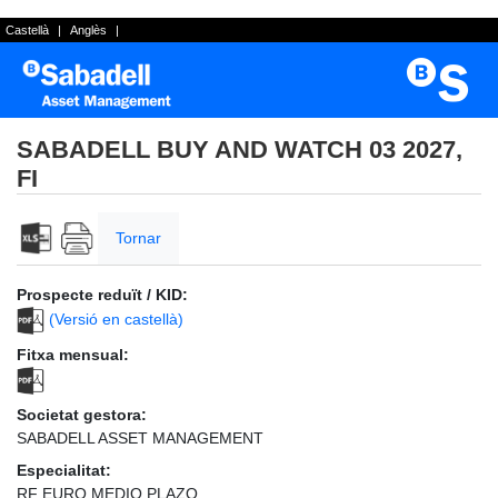
Castellà
|
Anglès
|
SABADELL BUY AND WATCH 03 2027,
FI
Tornar
Prospecte reduït / KID:
(Versió en castellà)
Fitxa mensual:
Societat gestora:
SABADELL ASSET MANAGEMENT
Especialitat:
RF EURO MEDIO PLAZO