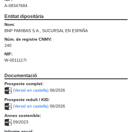
A-08347684
Entitat dipositària
Nom:
BNP PARIBAS S.A., SUCURSAL EN ESPAÑA
Núm. de registre CNMV:
240
NIF:
W-0011117I
Documentació
Prospecte complet:
(Versió en castellà)
06/2026
Prospecte reduït / KID:
(Versió en castellà)
06/2026
Annex sostenible:
09/2023
Informe anual: