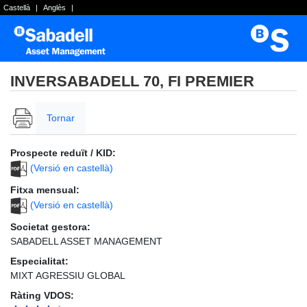
Castellà
|
Anglès
|
INVERSABADELL 70, FI PREMIER
Tornar
Prospecte reduït / KID:
(Versió en castellà)
Fitxa mensual:
(Versió en castellà)
Societat gestora:
SABADELL ASSET MANAGEMENT
Especialitat:
MIXT AGRESSIU GLOBAL
Ràting VDOS: