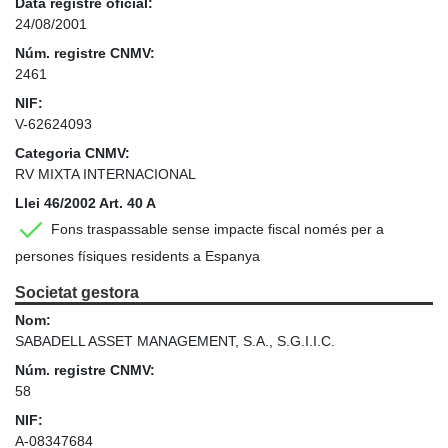
Data registre oficial:
24/08/2001
Núm. registre CNMV:
2461
NIF:
V-62624093
Categoria CNMV:
RV MIXTA INTERNACIONAL
Llei 46/2002 Art. 40 A
Fons traspassable sense impacte fiscal només per a
persones físiques residents a Espanya
Societat gestora
Nom:
SABADELL ASSET MANAGEMENT, S.A., S.G.I.I.C.
Núm. registre CNMV:
58
NIF:
A-08347684