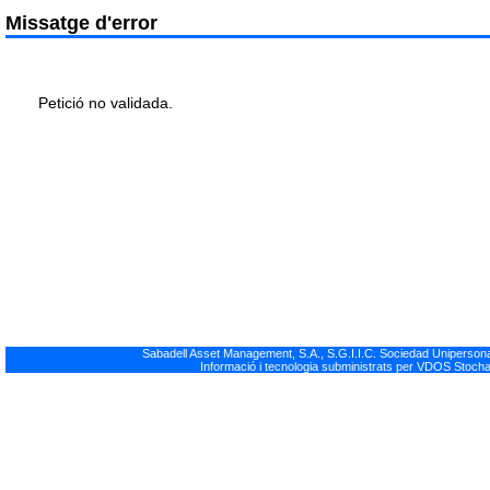
Missatge d'error
Petició no validada.
Sabadell Asset Management, S.A., S.G.I.I.C. Sociedad Unipersonal
Informació i tecnologia subministrats per VDOS Stocha