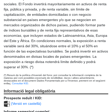
sociales. El Fondo invertirá mayoritariamente en activos de renta
fija, pública y privada, y de renta variable, sin límite de
capitalización, de entidades domiciliadas o con negocio
substancial en países emergentes y/o que se negocien en
mercados organizados de dichos países, pudiendo formar parte
de índices bursátiles y de renta fija representativos de esas
economías, que incluyen estados de Latinoamérica, Asia, Europa
del Este y África. En condiciones normales, la exposición a renta
variable será del 30%, situándose entre el 10% y el 50% en
función de las expectativas bursátiles. Se podrá invertir en activos
denominados en divisas locales de países emergentes. La
exposición a riesgo divisa notendrá límite definido y podrá
superar el 30%. (*)
(*) Resum de la política d'inversió del fons; pot consultar la informació completa de la
mateixa així com possibles escenaris de rendibilitat, riscos i altres advertiments
destacades en el document Dades Fonamentals per a l'Inversor, prement en el següent
enllaç:
Consultar KID.
Informació legal obligatòria
Prospecte reduït / KID:
(Versió en castellà)
Informe semestral complet: