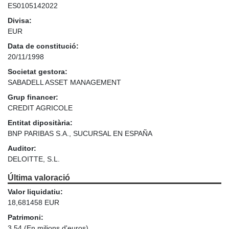
ES0105142022
Divisa:
EUR
Data de constitució:
20/11/1998
Societat gestora:
SABADELL ASSET MANAGEMENT
Grup financer:
CREDIT AGRICOLE
Entitat dipositària:
BNP PARIBAS S.A., SUCURSAL EN ESPAÑA
Auditor:
DELOITTE, S.L.
Última valoració
Valor liquidatiu:
18,681458 EUR
Patrimoni:
3,54
(En milions d'euros)