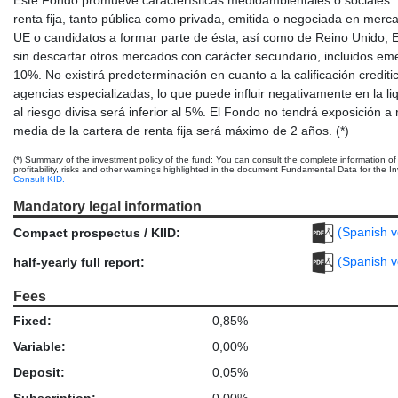
renta fija, tanto pública como privada, emitida o negociada en mer
UE o candidatos a formar parte de ésta, así como de Reino Unido, 
sin descartar otros mercados con carácter secundario, incluidos e
10%. No existirá predeterminación en cuanto a la calificación creditic
agencias especializadas, lo que puede influir negativamente en la l
al riesgo divisa será inferior al 5%. El Fondo no tendrá exposición a 
media de la cartera de renta fija será máximo de 2 años. (*)
(*) Summary of the investment policy of the fund; You can consult the complete information of
profitability, risks and other warnings highlighted in the document Fundamental Data for the Inve
Consult KID.
Mandatory legal information
(Spanish v
Compact prospectus / KIID:
(Spanish v
half-yearly full report:
Fees
Fixed:
0,85%
Variable:
0,00%
Deposit:
0,05%
Subscription:
0,00%