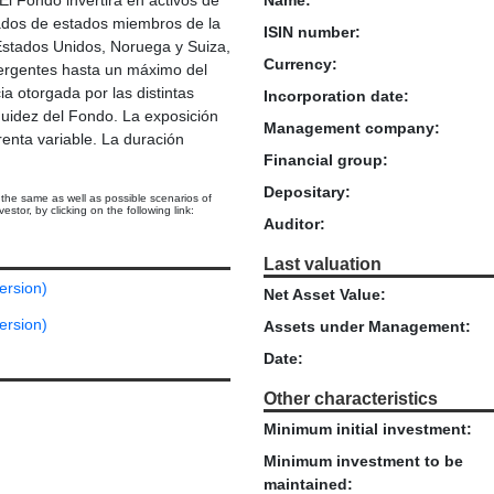
cados de estados miembros de la
ISIN number:
Estados Unidos, Noruega y Suiza,
Currency:
mergentes hasta un máximo del
ia otorgada por las distintas
Incorporation date:
iquidez del Fondo. La exposición
Management company:
renta variable. La duración
Financial group:
Depositary:
 the same as well as possible scenarios of
stor, by clicking on the following link:
Auditor:
Last valuation
ersion)
Net Asset Value:
ersion)
Assets under Management:
Date:
Other characteristics
Minimum initial investment:
Minimum investment to be
maintained: