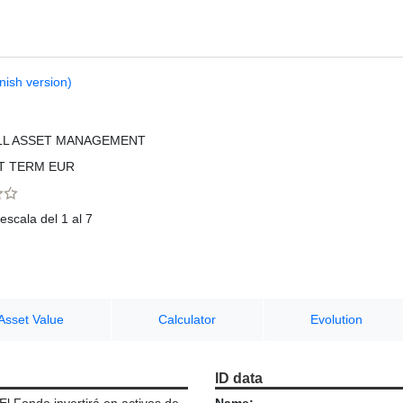
nish version)
LL ASSET MANAGEMENT
T TERM EUR
escala del 1 al 7
Asset Value
Calculator
Evolution
ID data
l Fondo invertirá en activos de
Name: