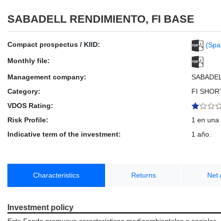
SABADELL RENDIMIENTO, FI BASE
Compact prospectus / KIID:
(Spa
Monthly file:
Management company:
SABADE
Category:
FI SHOR
VDOS Rating:
Risk Profile:
1 en una 
Indicative term of the investment:
1 año.
Characteristics
Returns
Net 
Investment policy
Este Fondo promueve características medioambientales o sociales. E