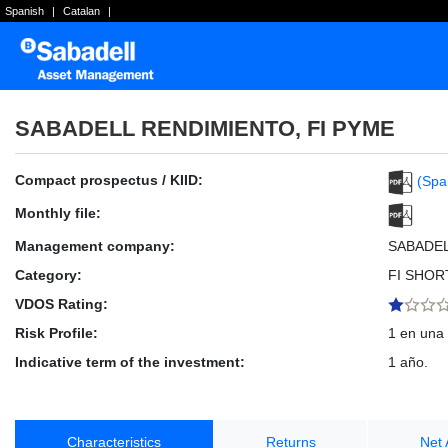
Spanish
|
Catalan
|
SABADELL RENDIMIENTO, FI PYME
Compact prospectus / KIID:
(Spa
Monthly file:
Management company:
SABADE
Category:
FI SHOR
VDOS Rating:
Risk Profile:
1 en una 
Indicative term of the investment:
1 año.
Characteristics
Returns
Net 