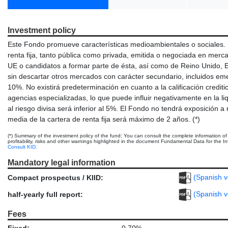
Investment policy
Este Fondo promueve características medioambientales o sociales. E
renta fija, tanto pública como privada, emitida o negociada en mer
UE o candidatos a formar parte de ésta, así como de Reino Unido, 
sin descartar otros mercados con carácter secundario, incluidos e
10%. No existirá predeterminación en cuanto a la calificación creditic
agencias especializadas, lo que puede influir negativamente en la l
al riesgo divisa será inferior al 5%. El Fondo no tendrá exposición a 
media de la cartera de renta fija será máximo de 2 años. (*)
(*) Summary of the investment policy of the fund; You can consult the complete information of
profitability, risks and other warnings highlighted in the document Fundamental Data for the Inve
Consult KID.
Mandatory legal information
(Spanish v
Compact prospectus / KIID:
(Spanish v
half-yearly full report:
Fees