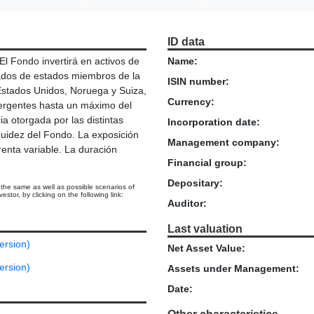
ID data
l Fondo invertirá en activos de
Name:
cados de estados miembros de la
ISIN number:
Estados Unidos, Noruega y Suiza,
Currency:
mergentes hasta un máximo del
ia otorgada por las distintas
Incorporation date:
iquidez del Fondo. La exposición
Management company:
renta variable. La duración
Financial group:
Depositary:
 the same as well as possible scenarios of
stor, by clicking on the following link:
Auditor:
Last valuation
ersion)
Net Asset Value:
ersion)
Assets under Management:
Date: