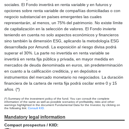
sociales. El Fondo invertirá en renta variable y en futuros y
opciones sobre renta variable de compañías domiciliadas o con
negocio substancial en países emergentes las cuales
representarán, al menos, un 75% del patrimonio. No existe límite
de capitalización en la selección de valores. El Fondo invierte
teniendo en cuenta no solo aspectos económicos y financieros
sino también la dimensión ESG, aplicando la metodología ESG
desarrollada por Amundi. La exposición al riesgo divisa podrá
superar el 30%. La parte no invertida en renta variable se
invertirá en renta fija pública y privada, en mayor medida en
mercados de deuda denominada en euros, sin predeterminación
en cuanto a la calificación crediticia, y en depósitos e
instrumentos del mercado monetario no negociados. La duración
financiera de la cartera de renta fija podrá oscilar entre 0 y 15
años. (*)
(*) Summary of the investment policy of the fund; You can consult the complete
information of the same as well as possible scenarios of profitability, risks and other
warnings highlighted in the document Fundamental Data for the Investor, by clicking on
the following link:
Consult KID.
Mandatory legal information
Compact prospectus / KIID: