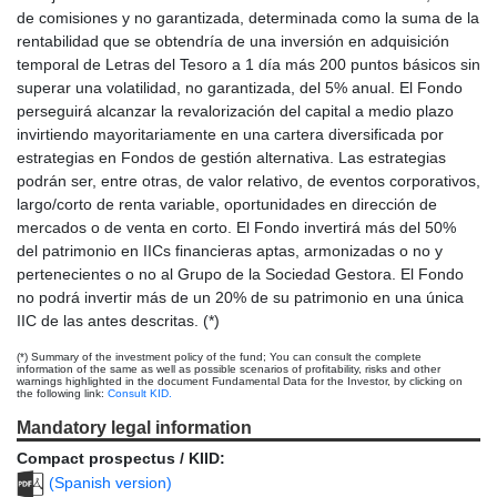
de comisiones y no garantizada, determinada como la suma de la
rentabilidad que se obtendría de una inversión en adquisición
temporal de Letras del Tesoro a 1 día más 200 puntos básicos sin
superar una volatilidad, no garantizada, del 5% anual. El Fondo
perseguirá alcanzar la revalorización del capital a medio plazo
invirtiendo mayoritariamente en una cartera diversificada por
estrategias en Fondos de gestión alternativa. Las estrategias
podrán ser, entre otras, de valor relativo, de eventos corporativos,
largo/corto de renta variable, oportunidades en dirección de
mercados o de venta en corto. El Fondo invertirá más del 50%
del patrimonio en IICs financieras aptas, armonizadas o no y
pertenecientes o no al Grupo de la Sociedad Gestora. El Fondo
no podrá invertir más de un 20% de su patrimonio en una única
IIC de las antes descritas. (*)
(*) Summary of the investment policy of the fund; You can consult the complete
information of the same as well as possible scenarios of profitability, risks and other
warnings highlighted in the document Fundamental Data for the Investor, by clicking on
the following link:
Consult KID.
Mandatory legal information
Compact prospectus / KIID:
(Spanish version)