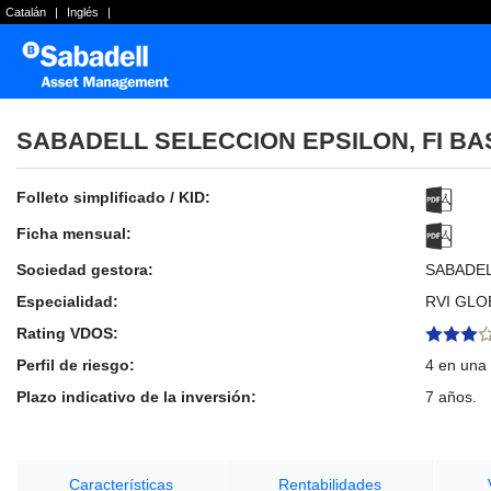
Catalán
|
Inglés
|
SABADELL SELECCION EPSILON, FI BA
Folleto simplificado / KID:
Ficha mensual:
Sociedad gestora:
SABADE
Especialidad:
RVI GLO
Rating VDOS:
Perfil de riesgo:
4 en una 
Plazo indicativo de la inversión:
7 años.
Características
Rentabilidades