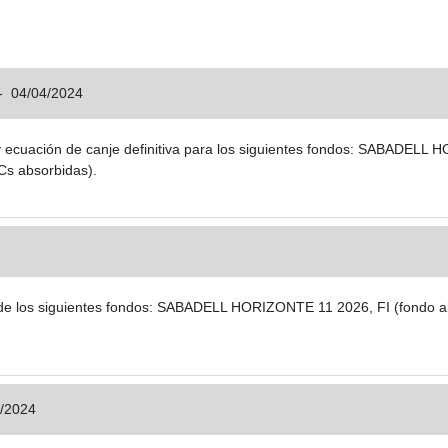
-
04/04/2024
n y ecuación de canje definitiva para los siguientes fondos: SABADE
s absorbidas).
ión de los siguientes fondos: SABADELL HORIZONTE 11 2026, FI (fon
/2024