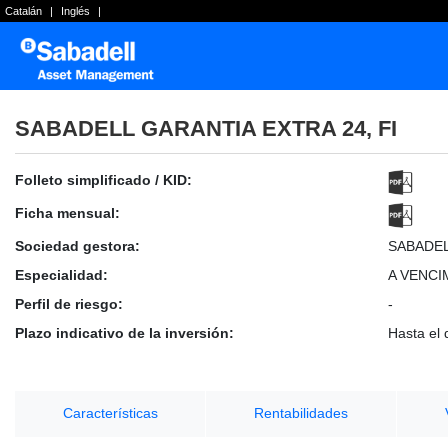
Catalán
|
Inglés
|
SABADELL GARANTIA EXTRA 24, FI
Folleto simplificado / KID:
Ficha mensual:
Sociedad gestora:
SABADE
Especialidad:
A VENCI
Perfil de riesgo:
-
Plazo indicativo de la inversión:
Hasta el 
Características
Rentabilidades