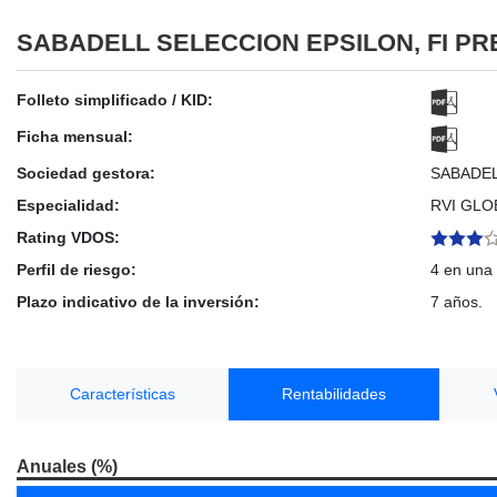
SABADELL SELECCION EPSILON, FI PR
Folleto simplificado / KID:
Ficha mensual:
Sociedad gestora:
SABADE
Especialidad:
RVI GLO
Rating VDOS:
Perfil de riesgo:
4 en una 
Plazo indicativo de la inversión:
7 años.
Características
Rentabilidades
Anuales (%)