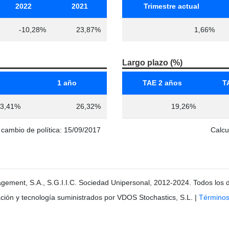
2022
2021
Trimestre actual
-10,28%
23,87%
1,66%
Largo plazo (%)
1 año
TAE 2 años
T
3,41%
26,32%
19,26%
o cambio de política: 15/09/2017
Calcu
gement, S.A., S.G.I.I.C. Sociedad Unipersonal, 2012-2024. Todos los 
ción y tecnología suministrados por VDOS Stochastics, S.L.
|
Términos