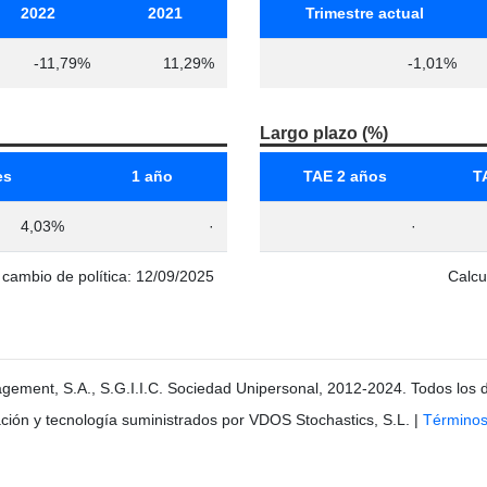
2022
2021
Trimestre actual
-11,79%
11,29%
-1,01%
Largo plazo (%)
es
1 año
TAE 2 años
T
4,03%
·
·
o cambio de política: 12/09/2025
Calcu
gement, S.A., S.G.I.I.C. Sociedad Unipersonal, 2012-2024. Todos los 
ción y tecnología suministrados por VDOS Stochastics, S.L.
|
Términos