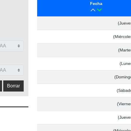
Fecha
(Jueve
(Miércole
(Marte
(Lune
(Domingo
(Sábado
(Vierne
(Jueve
(Miércole