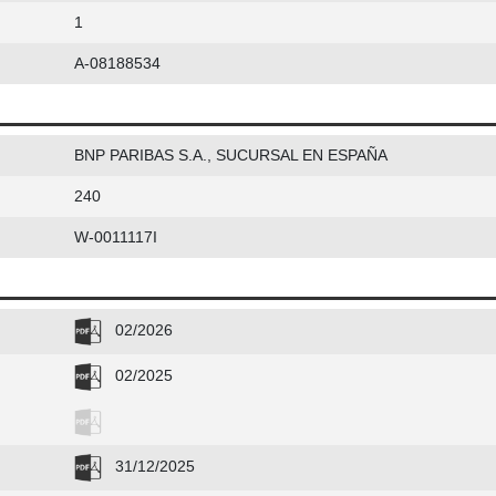
1
A-08188534
BNP PARIBAS S.A., SUCURSAL EN ESPAÑA
240
W-0011117I
02/2026
02/2025
31/12/2025