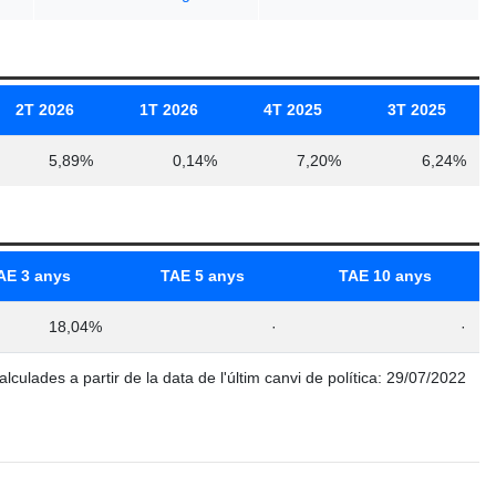
2T 2026
1T 2026
4T 2025
3T 2025
5,89%
0,14%
7,20%
6,24%
AE 3 anys
TAE 5 anys
TAE 10 anys
18,04%
·
·
alculades a partir de la data de l'últim canvi de política: 29/07/2022