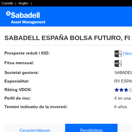
Castellà
|
Anglès
|
SABADELL ESPAÑA BOLSA FUTURO, FI
Prospecte reduït / KID:
(Vers
Fitxa mensual:
Societat gestora:
SABADE
Especialitat:
RV ESPA
Ràting VDOS:
Perfil de risc:
4 en una 
Termini indicatiu de la inversió:
6 años.
Característiques
Rendibilitats