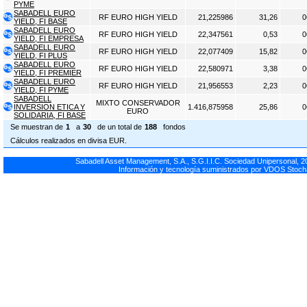
PYME
SABADELL EURO
RF EURO HIGH YIELD
21,225986
31,26
0
YIELD, FI BASE
SABADELL EURO
RF EURO HIGH YIELD
22,347561
0,53
0
YIELD, FI EMPRESA
SABADELL EURO
RF EURO HIGH YIELD
22,077409
15,82
0
YIELD, FI PLUS
SABADELL EURO
RF EURO HIGH YIELD
22,580971
3,38
0
YIELD, FI PREMIER
SABADELL EURO
RF EURO HIGH YIELD
21,956553
2,23
0
YIELD, FI PYME
SABADELL
MIXTO CONSERVADOR
INVERSION ETICA Y
1.416,875958
25,86
0
EURO
SOLIDARIA, FI BASE
Se muestran de
1
a
30
de un total de
188
fondos
Cálculos realizados en divisa EUR.
Sabadell Asset Management, S.A., S.G.I.I.C. Sociedad Unipersonal, 
Información y tecnología suministrados por VDOS Stoch