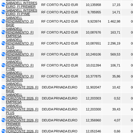
SABADELL INTERES
RF CORTO PLAZO EUR
10,135958
17,15
0
EURO, FI PREMIER
SABADELL INTERES
RF CORTO PLAZO EUR
9,785955
14,71
0
EURO, FI PYME
SABADELL
RENDIMIENTO, FI
RF CORTO PLAZO EUR
9,923974
1.462,98
0
BASE
SABADELL
RENDIMIENTO, FI
RF CORTO PLAZO EUR
10,087676
163,71
0
EMPRESA
SABADELL
RENDIMIENTO, FI
RF CORTO PLAZO EUR
10,087651
2.296,19
0
PLUS
SABADELL
RENDIMIENTO, FI
RF CORTO PLAZO EUR
10,249106
569,53
0
PREMIER
SABADELL
RENDIMIENTO, FI
RF CORTO PLAZO EUR
10,011394
106,71
0
PYME
SABADELL
RENDIMIENTO, FI
RF CORTO PLAZO EUR
10,377875
35,86
0
SUPERIOR
SABADELL
HORIZONTE 2026, FI
DEUDA PRIVADA EURO
11,902047
10,42
0
BASE
SABADELL
HORIZONTE 2026, FI
DEUDA PRIVADA EURO
12,203303
0,52
0
EMPRESA
SABADELL
HORIZONTE 2026, FI
DEUDA PRIVADA EURO
12,203300
39,43
0
PLUS
SABADELL
HORIZONTE 2026, FI
DEUDA PRIVADA EURO
12,356960
4,07
0
PREMIER
SABADELL
HORIZONTE 2026, FI
DEUDA PRIVADA EURO
12,051546
0,66
0