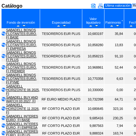
Catálogo
Última valoración
R
Valor
*
Patrimonio
Fondo de inversión
Especialidad
liquidativo
Fec
SABADELL BONOS
FLOTANTES EURO,
TESOREROS EUR PLUS
10,683197
35,84
0
FI BASE
SABADELL BONOS
FLOTANTES EURO,
TESOREROS EUR PLUS
10,858280
13,83
0
FI EMPRESA
SABADELL BONOS
FLOTANTES EURO,
TESOREROS EUR PLUS
10,858215
91,10
0
FI PLUS
SABADELL BONOS
FLOTANTES EURO,
TESOREROS EUR PLUS
10,968861
52,44
0
FI PREMIER
SABADELL BONOS
FLOTANTES EURO,
TESOREROS EUR PLUS
10,770358
6,63
0
FI PYME
SABADELL
HORIZONTE 06 2025,
TESOREROS EUR PLUS
10,330000
0,00
2
FI
SABADELL BUY AND
RF EURO MEDIO PLAZO
10,732398
64,71
0
WATCH 03 2027, FI
SABADELL
HORIZONTE 11 2026,
RF CORTO PLAZO EUR
10,680645
323,16
0
FI
SABADELL INTERES
RF CORTO PLAZO EUR
9,685416
230,25
0
EURO, FI BASE
SABADELL INTERES
RF CORTO PLAZO EUR
9,887563
7,94
0
EURO, FI EMPRESA
SABADELL INTERES
RF CORTO PLAZO EUR
9,888324
163,74
0
EURO, FI PLUS