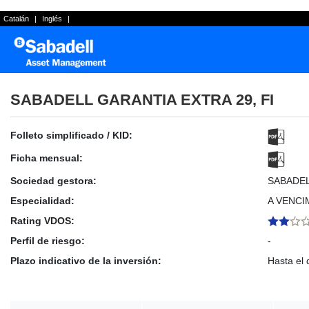
Catalán
|
Inglés
|
SABADELL GARANTIA EXTRA 29, FI
Folleto simplificado / KID:
Ficha mensual:
Sociedad gestora:
SABADE
Especialidad:
A VENCI
Rating VDOS:
Perfil de riesgo:
-
Plazo indicativo de la inversión:
Hasta el 