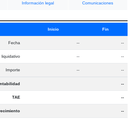
Información legal
Comunicaciones
Inicio
Fin
Fecha
--
--
 liquidativo
--
--
Importe
--
--
ntabilidad
--
TAE
--
recimiento
--