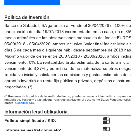
Política de Inversión
Banco de Sabadell, SA garantiza al Fondo el 30/04/2026 el 100% del v
participación del día 19/07/2018 incrementado, en su caso, en el 85%
media aritmética de las observaciones mensuales del índice EURO
05/09/2018 - 05/04/2026, ambos inclusive. Valor final índice: Media d
días 5 de cada mes o siguiente hábil desde septiembre de 2018 hasta 
Máximo valor de cierre entre 20/07/2018 - 20/08/2018, ambos inclu
vencimiento: 0%. La rentabilidad bruta estimada de la cartera inicial d
vencimiento de 8,27% y permitiría, de no materializarse otros riesgo
liquidativo inicial y satisfacer las comisiones y gastos estimados del
garantía invertirá en renta fija pública o privada, depósitos e inst
negociados. (*)
(*) Resumen de la política de inversión del fondo; puede consultar la información completa d
rentabilidad, riesgos y otras advertencias destacadas en el documento Datos Fundamentales p
enlace:
Consultar KID.
Información legal obligatoria
Folleto simplificado / KID:
Informe semestral completo: