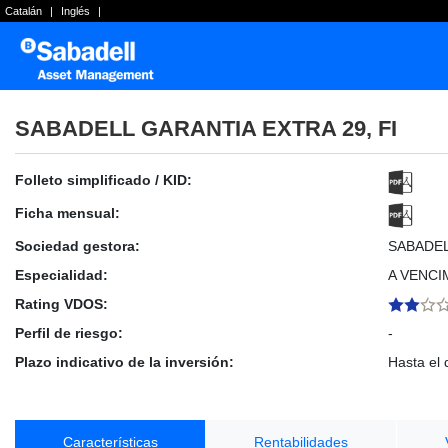
Catalán
|
Inglés
|
SABADELL GARANTIA EXTRA 29, FI
Folleto simplificado / KID:
Ficha mensual:
Sociedad gestora:
SABADE
Especialidad:
A VENCI
Rating VDOS:
Perfil de riesgo:
-
Plazo indicativo de la inversión:
Hasta el 
Características
Rentabilidades