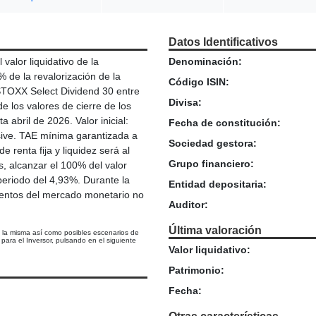
Datos Identificativos
alor liquidativo de la
Denominación:
 de la revalorización de la
Código ISIN:
STOXX Select Dividend 30 entre
Divisa:
e los valores de cierre de los
abril de 2026. Valor inicial:
Fecha de constitución:
sive. TAE mínima garantizada a
Sociedad gestora:
e renta fija y liquidez será al
Grupo financiero:
s, alcanzar el 100% del valor
 periodo del 4,93%. Durante la
Entidad depositaria:
rumentos del mercado monetario no
Auditor:
Última valoración
e la misma así como posibles escenarios de
ara el Inversor, pulsando en el siguiente
Valor liquidativo:
Patrimonio:
Fecha: