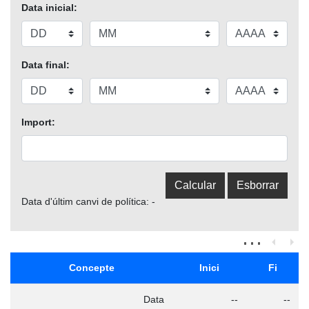
Data inicial:
Data final:
Import:
Data d'últim canvi de política: -
Concepte
Inici
Fi
Data
--
--