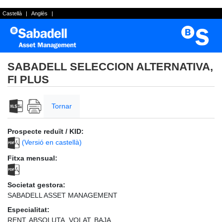
Castellà
|
Anglès
|
SABADELL SELECCION ALTERNATIVA,
FI PLUS
Tornar
Prospecte reduït / KID:
(Versió en castellà)
Fitxa mensual:
Societat gestora:
SABADELL ASSET MANAGEMENT
Especialitat:
RENT. ABSOLUTA. VOLAT. BAJA