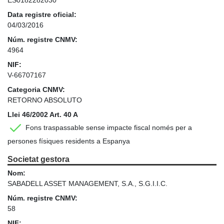
Data registre oficial:
04/03/2016
Núm. registre CNMV:
4964
NIF:
V-66707167
Categoria CNMV:
RETORNO ABSOLUTO
Llei 46/2002 Art. 40 A
Fons traspassable sense impacte fiscal només per a
persones físiques residents a Espanya
Societat gestora
Nom:
SABADELL ASSET MANAGEMENT, S.A., S.G.I.I.C.
Núm. registre CNMV:
58
NIF: