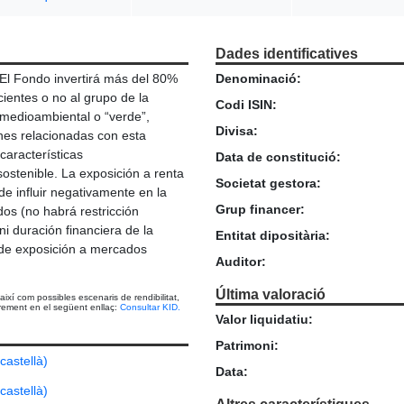
Dades identificatives
El Fondo invertirá más del 80%
Denominació:
ientes o no al grupo de la
Codi ISIN:
a medioambiental o “verde”,
Divisa:
nes relacionadas con esta
características
Data de constitució:
ostenible. La exposición a renta
Societat gestora:
ede influir negativamente en la
Grup financer:
os (no habrá restricción
, ni duración financiera de la
Entitat dipositària:
e de exposición a mercados
Auditor:
Última valoració
així com possibles escenaris de rendibilitat,
prement en el següent enllaç:
Consultar KID.
Valor liquidatiu:
Patrimoni:
castellà)
Data:
castellà)