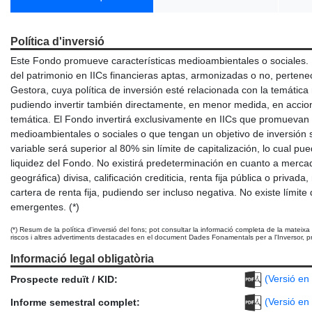
Política d'inversió
Este Fondo promueve características medioambientales o sociales. 
del patrimonio en IICs financieras aptas, armonizadas o no, pertenec
Gestora, cuya política de inversión esté relacionada con la temátic
pudiendo invertir también directamente, en menor medida, en accio
temática. El Fondo invertirá exclusivamente en IICs que promuevan 
medioambientales o sociales o que tengan un objetivo de inversión s
variable será superior al 80% sin límite de capitalización, lo cual pu
liquidez del Fondo. No existirá predeterminación en cuanto a mercad
geográfica) divisa, calificación crediticia, renta fija pública o privada
cartera de renta fija, pudiendo ser incluso negativa. No existe límit
emergentes. (*)
(*) Resum de la política d'inversió del fons; pot consultar la informació completa de la mateixa 
riscos i altres advertiments destacades en el document Dades Fonamentals per a l'Inversor, 
Informació legal obligatòria
(Versió en 
Prospecte reduït / KID:
(Versió en 
Informe semestral complet: