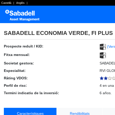
Castellà
|
Anglès
|
SABADELL ECONOMIA VERDE, FI PLUS
Prospecte reduït / KID:
(Vers
Fitxa mensual:
Societat gestora:
SABADE
Especialitat:
RVI GLO
Ràting VDOS:
Perfil de risc:
4 en una 
Termini indicatiu de la inversió:
6 años.
Característiques
Rendibilitats