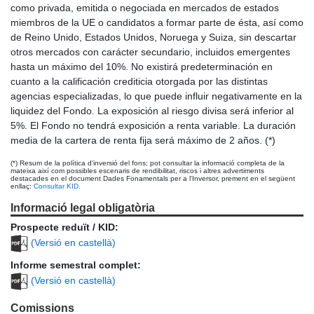
como privada, emitida o negociada en mercados de estados
miembros de la UE o candidatos a formar parte de ésta, así como
de Reino Unido, Estados Unidos, Noruega y Suiza, sin descartar
otros mercados con carácter secundario, incluidos emergentes
hasta un máximo del 10%. No existirá predeterminación en
cuanto a la calificación crediticia otorgada por las distintas
agencias especializadas, lo que puede influir negativamente en la
liquidez del Fondo. La exposición al riesgo divisa será inferior al
5%. El Fondo no tendrá exposición a renta variable. La duración
media de la cartera de renta fija será máximo de 2 años. (*)
(*) Resum de la política d'inversió del fons; pot consultar la informació completa de la
mateixa així com possibles escenaris de rendibilitat, riscos i altres advertiments
destacades en el document Dades Fonamentals per a l'Inversor, prement en el següent
enllaç:
Consultar KID.
Informació legal obligatòria
Prospecte reduït / KID:
(Versió en castellà)
Informe semestral complet:
(Versió en castellà)
Comissions