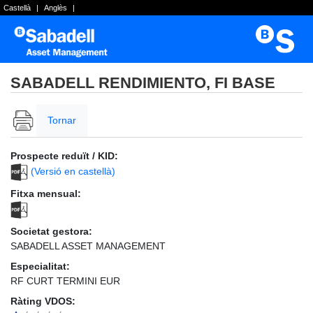
Castellà
|
Anglès
|
SABADELL RENDIMIENTO, FI BASE
Tornar
Prospecte reduït / KID:
(Versió en castellà)
Fitxa mensual:
Societat gestora:
SABADELL ASSET MANAGEMENT
Especialitat:
RF CURT TERMINI EUR
Ràting VDOS: