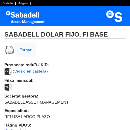
Castellà
|
Anglès
|
SABADELL DOLAR FIJO, FI BASE
Tornar
Prospecte reduït / KID:
(Versió en castellà)
Fitxa mensual:
Societat gestora:
SABADELL ASSET MANAGEMENT
Especialitat:
RFI USA LARGO PLAZO
Ràting VDOS: