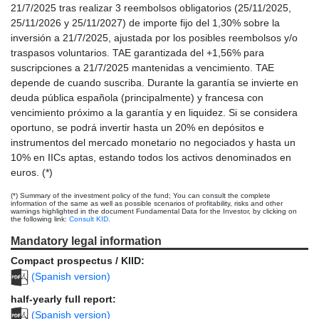
21/7/2025 tras realizar 3 reembolsos obligatorios (25/11/2025,
25/11/2026 y 25/11/2027) de importe fijo del 1,30% sobre la
inversión a 21/7/2025, ajustada por los posibles reembolsos y/o
traspasos voluntarios. TAE garantizada del +1,56% para
suscripciones a 21/7/2025 mantenidas a vencimiento. TAE
depende de cuando suscriba. Durante la garantía se invierte en
deuda pública española (principalmente) y francesa con
vencimiento próximo a la garantía y en liquidez. Si se considera
oportuno, se podrá invertir hasta un 20% en depósitos e
instrumentos del mercado monetario no negociados y hasta un
10% en IICs aptas, estando todos los activos denominados en
euros. (*)
(*) Summary of the investment policy of the fund; You can consult the complete
information of the same as well as possible scenarios of profitability, risks and other
warnings highlighted in the document Fundamental Data for the Investor, by clicking on
the following link:
Consult KID.
Mandatory legal information
Compact prospectus / KIID:
(Spanish version)
half-yearly full report:
(Spanish version)