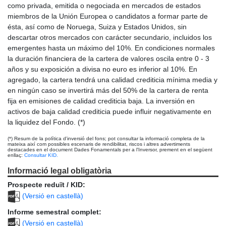
como privada, emitida o negociada en mercados de estados
miembros de la Unión Europea o candidatos a formar parte de
ésta, así como de Noruega, Suiza y Estados Unidos, sin
descartar otros mercados con carácter secundario, incluidos los
emergentes hasta un máximo del 10%. En condiciones normales
la duración financiera de la cartera de valores oscila entre 0 - 3
años y su exposición a divisa no euro es inferior al 10%. En
agregado, la cartera tendrá una calidad crediticia mínima media y
en ningún caso se invertirá más del 50% de la cartera de renta
fija en emisiones de calidad crediticia baja. La inversión en
activos de baja calidad crediticia puede influir negativamente en
la liquidez del Fondo. (*)
(*) Resum de la política d'inversió del fons; pot consultar la informació completa de la
mateixa així com possibles escenaris de rendibilitat, riscos i altres advertiments
destacades en el document Dades Fonamentals per a l'Inversor, prement en el següent
enllaç:
Consultar KID.
Informació legal obligatòria
Prospecte reduït / KID:
(Versió en castellà)
Informe semestral complet:
(Versió en castellà)