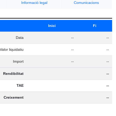
Informació legal
Comunicacions
Inici
Fi
Data
--
--
Valor liquidatiu
--
--
Import
--
--
Rendibilitat
--
TAE
--
Creixement
--