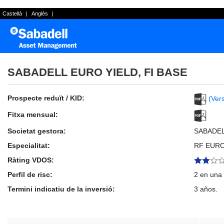
Castellà
|
Anglès
|
SABADELL EURO YIELD, FI BASE
Prospecte reduït / KID:
(Vers
Fitxa mensual:
Societat gestora:
SABADE
Especialitat:
RF EURO
Ràting VDOS:
Perfil de risc:
2 en una 
Termini indicatiu de la inversió:
3 años.