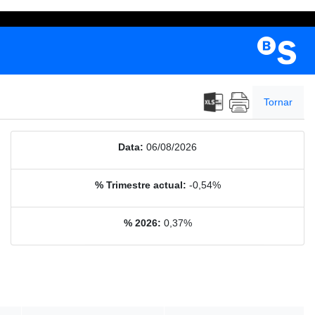
Tornar
Data:
06/08/2026
% Trimestre actual:
-0,54%
% 2026:
0,37%