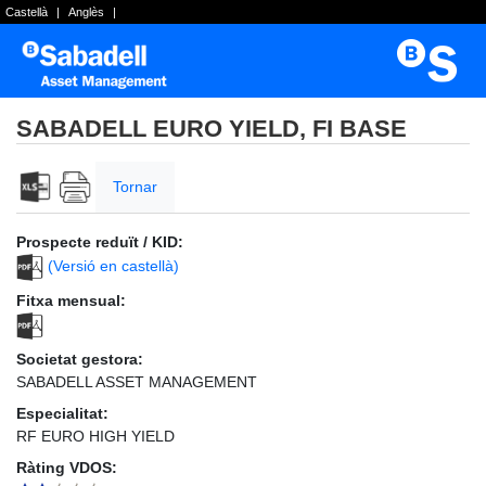
Castellà
|
Anglès
|
SABADELL EURO YIELD, FI BASE
Tornar
Prospecte reduït / KID:
(Versió en castellà)
Fitxa mensual:
Societat gestora:
SABADELL ASSET MANAGEMENT
Especialitat:
RF EURO HIGH YIELD
Ràting VDOS: