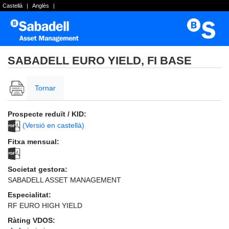
Castellà
|
Anglès
|
SABADELL EURO YIELD, FI BASE
Tornar
Prospecte reduït / KID:
(Versió en castellà)
Fitxa mensual:
Societat gestora:
SABADELL ASSET MANAGEMENT
Especialitat:
RF EURO HIGH YIELD
Ràting VDOS: